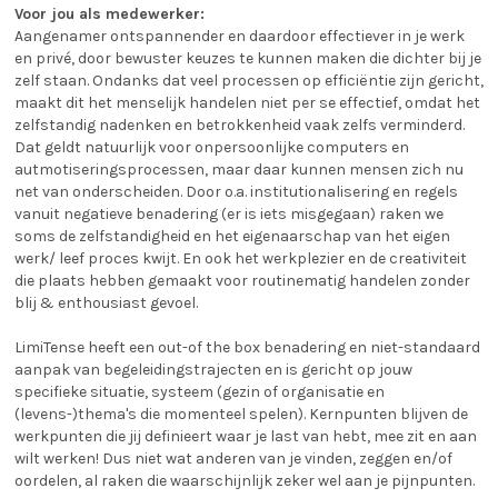
Voor jou als medewerker:
Aangenamer ontspannender en daardoor effectiever in je werk
en privé, door bewuster keuzes te kunnen maken die dichter bij je
zelf staan. Ondanks dat veel processen op efficiëntie zijn gericht,
maakt dit het menselijk handelen niet per se effectief, omdat het
zelfstandig nadenken en betrokkenheid vaak zelfs verminderd.
Dat geldt natuurlijk voor onpersoonlijke computers en
autmotiseringsprocessen, maar daar kunnen mensen zich nu
net van onderscheiden. Door o.a. institutionalisering en regels
vanuit negatieve benadering (er is iets misgegaan) raken we
soms de zelfstandigheid en het eigenaarschap van het eigen
werk/ leef proces kwijt. En ook het werkplezier en de creativiteit
die plaats hebben gemaakt voor routinematig handelen zonder
blij & enthousiast gevoel.
LimiTense heeft een out-of the box benadering en niet-standaard
aanpak van begeleidingstrajecten en is gericht op jouw
specifieke situatie, systeem (gezin of organisatie en
(levens-)thema's die momenteel spelen). Kernpunten blijven de
werkpunten die jij definieert waar je last van hebt, mee zit en aan
wilt werken! Dus niet wat anderen van je vinden, zeggen en/of
oordelen, al raken die waarschijnlijk zeker wel aan je pijnpunten.