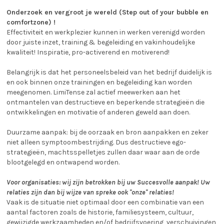
Onderzoek en vergroot je wereld (Step out of your bubble en
comfortzone) !
Effectiviteit en werkplezier kunnen in werken verenigd worden
door juiste inzet, training & begeleiding en vakinhoudelijke
kwaliteit! Inspiratie, pro-activerend en motiverend!
Belangrijk is dat het personeelsbeleid van het bedrijf duidelijk is
en ook binnen onze trainingen en begeleiding kan worden
meegenomen. LimiTense zal actief meewerken aan het
ontmantelen van destructieve en beperkende strategieën die
ontwikkelingen en motivatie of anderen geweld aan doen.
Duurzame aanpak: bij de oorzaak en bron aanpakken en zeker
niet alleen symptoombestrijding. Dus destructieve ego-
strategieën, machtsspelletjes zullen daar waar aan de orde
blootgelegd en ontwapend worden.
Voor organisaties: wij zijn betrokken bij uw Succesvolle aanpak! Uw
relaties zijn dan bij wijze van spreke ook ''onze'' relaties!
Vaak is de situatie niet optimaal door een combinatie van een
aantal factoren zoals de historie, familiesysteem, cultuur,
gewijzigde werkzaamheden en/of bedrijfsvoering, verschuivingen