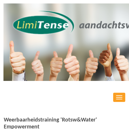
Toggl
navig
Weerbaarheidstraining 'Rotsw&Water'
Empowerment