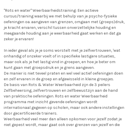
''Rots en water'' Weerbaarheidstraining: Een actieve
cursus/training waarbij we met behulp van je psycho-fysieke
oefeningen oa. aangeven van grenzen, omgaan met (groeps)druk,
je kracht ervaren, verschil tussen onverzettelijke houding en
meegaande houding aan je weerbaarheid gaat werken en dat ga
zeker je ervaren!
In ieder geval als je je soms worstelt met je zelfvertrouwen, 'wat
onhandig of onzeker voelt of in specifieke lastigere situaties,
maar ook als je het lastig vind in groepen, en hoe je beter om
kunt gaan met groepsdruk en je grens aangeven.
De manier is niet teveel praten en wel veel actief oefeningen doen
en zelf ervaren in de groep en afgewisseld in kleine groepjes.
De basis van Rots & Water Weerbaarheid zijn de 3 peilers
Zelfbeheersing, zelfvertrouwen en zelfbewustzijn aan de hand
van praktische oefeningen. Rots en water Weerbaarheid
programma met inzicht gevende oefeningen wordt
internationaal gegeven op scholen, maar ook andere instellingen
door gecertificeerde trainers.
Weerbaarheid veel meer dan alleen opkomen voor jezelf zodat je
niet gepest wordt, maar gaat ook over grenzen van jezelf en die