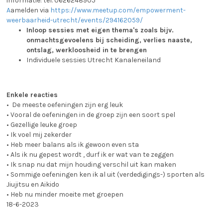
informatie: tel. 0626248905
A
amelden via
https://www.meetup.com/empowerment-
weerbaarheid-utrecht/events/294162059/
Inloop sessies met eigen thema's zoals bijv.
onmachtsgevoelens bij scheiding, verlies naaste,
ontslag, werkloosheid in te brengen
Individuele sessies Utrecht Kanaleneiland
Enkele reacties
• De meeste oefeningen zijn erg leuk
• Vooral de oefeningen in de groep zijn een soort spel
• Gezellige leuke groep
• Ik voel mij zekerder
• Heb meer balans als ik gewoon even sta
• Als ik nu gepest wordt , durf ik er wat van te zeggen
• Ik snap nu dat mijn houding verschil uit kan maken
• Sommige oefeningen ken ik al uit (verdedigings-) sporten als
Jiujitsu en Aikido
• Heb nu minder moeite met groepen
18-6-2023