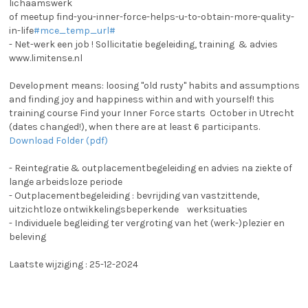
lichaamswerk
of meetup find-you-inner-force-helps-u-to-obtain-more-quality-
in-life
#mce_temp_url#
- Net-werk een job ! Sollicitatie begeleiding, training & advies
www.limitense.nl
Development means: loosing ''old rusty'' habits and assumptions
and finding joy and happiness within and with yourself! this
training course Find your Inner Force starts October in Utrecht
(dates changed!), when there are at least 6 participants.
Download Folder (pdf)
- Reintegratie & outplacementbegeleiding en advies na ziekte of
lange arbeidsloze periode
- Outplacementbegeleiding : bevrijding van vastzittende,
uitzichtloze ontwikkelingsbeperkende werksituaties
- Individuele begleiding ter vergroting van het (werk-)plezier en
beleving
Laatste wijziging : 25-12-2024